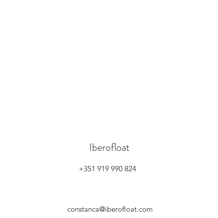
Iberofloat
+351 919 990 824
constanca@iberofloat.com